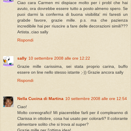
Ciao cara Carmen mi dispiace molto per i probl che hai
avuto, ora dovrebbe essere tutto a posto almeno spero. Se
puoi darmi la conferma di buona visibilita' mi faresti un
grabde favore, grazie mille. p.s. ma che pazienza
incredibile hai per riuscire a fare delle decorazioni simili???
Artista..ciao sally
Rispondi
sally
10 settembre 2008 alle ore 12:22
Grazie mille carissima, sei stata proprio carina, buffo
essere on line nello stesso istante ;-)) Grazie ancora sally
Rispondi
Nella Cucina di Martina
10 settembre 2008 alle ore 12:54
Ciao!
Molto coreografici! Mi piacerebbe farli per il compleanno di
Clarissa in ottobre, cosa hai usato per colorarli? Il colorante
alimentare solito che si trova al super?
Grazie mille per l'ottima idea!