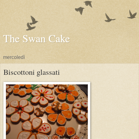
The Swan Cake
mercoledì
Biscottoni glassati