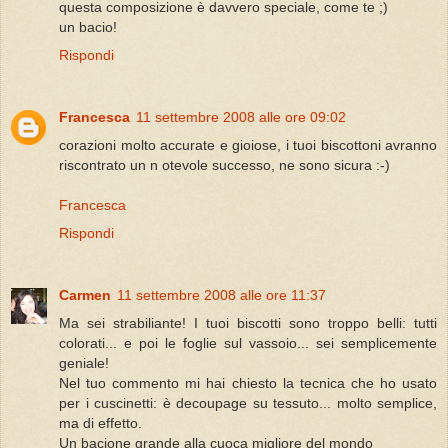
questa composizione è davvero speciale, come te ;)
un bacio!
Rispondi
Francesca
11 settembre 2008 alle ore 09:02
corazioni molto accurate e gioiose, i tuoi biscottoni avranno
riscontrato un n otevole successo, ne sono sicura :-)
Francesca
Rispondi
Carmen
11 settembre 2008 alle ore 11:37
Ma sei strabiliante! I tuoi biscotti sono troppo belli: tutti
colorati... e poi le foglie sul vassoio... sei semplicemente
geniale!
Nel tuo commento mi hai chiesto la tecnica che ho usato
per i cuscinetti: è decoupage su tessuto... molto semplice,
ma di effetto.
Un bacione grande alla cuoca migliore del mondo